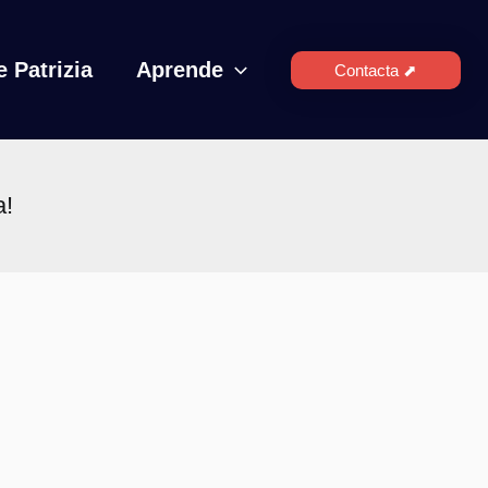
 Patrizia
Aprende
Contacta ⬈
a!