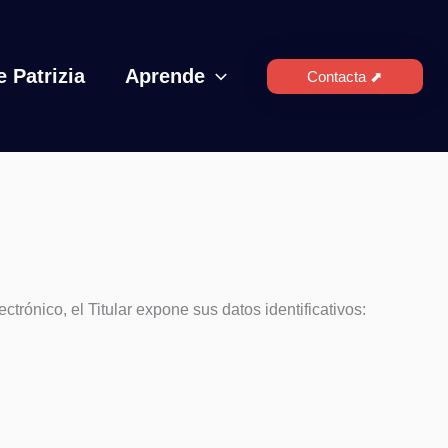
 Patrizia
Aprende
Contacta ⬈
trónico, el Titular expone sus datos identificativos: