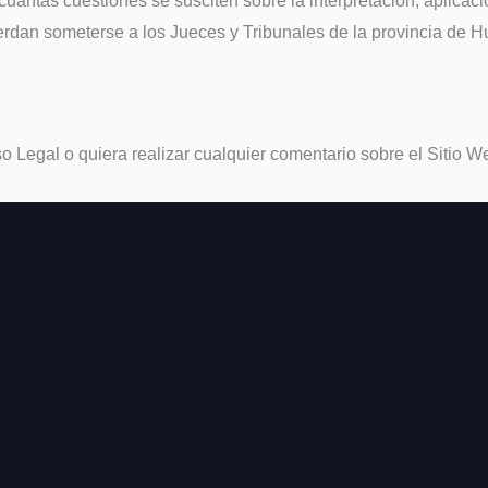
antas cuestiones se susciten sobre la interpretación, aplicaci
rdan someterse a los Jueces y Tribunales de la provincia de Hu
 Legal o quiera realizar cualquier comentario sobre el Sitio W