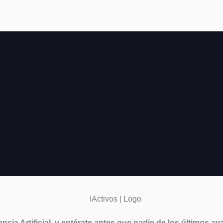
cia Artificial
y entérate antes que nadie de los últimos av